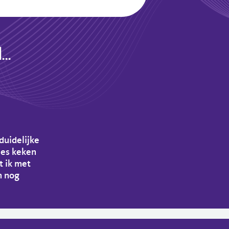
..
duidelijke
ies keken
t ik met
n nog