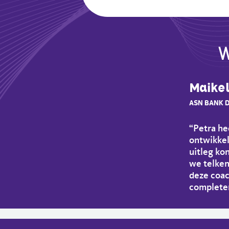
W
Maike
ASN BANK 
“Petra he
ontwikkeli
uitleg ko
we telkens
deze coac
completer