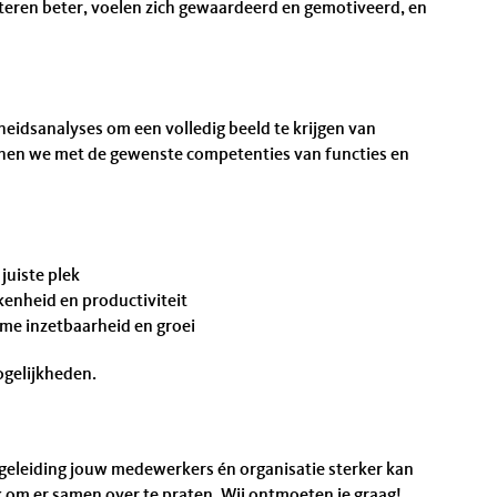
eren beter, voelen zich gewaardeerd en gemotiveerd, en
heidsanalyses om een volledig beeld te krijgen van
chen we met de gewenste competenties van functies en
juiste plek
enheid en productiviteit
me inzetbaarheid en groei
gelijkheden.
eleiding jouw medewerkers én organisatie sterker kan
om er samen over te praten. Wij ontmoeten je graag!