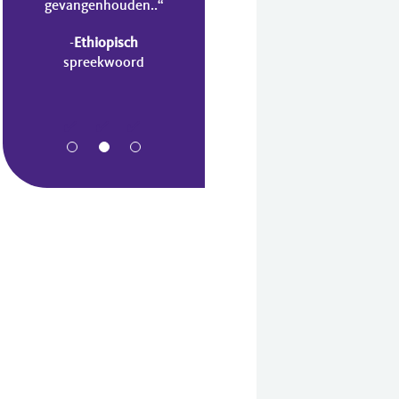
gevangenhouden..“
-
Ethiopisch
spreekwoord
Zig
David