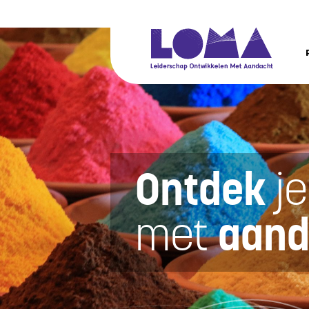
Ontdek
j
met
aand