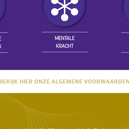
MENTALE
E
KRACHT
G
BEKIJK HIER ONZE ALGEMENE VOORWAARDE