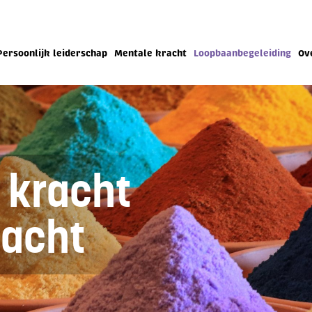
Persoonlijk leiderschap
Mentale kracht
Loopbaanbegeleiding
Ov
e
kracht
acht